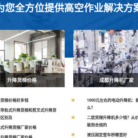
为您全方位提供高空作业解决方
升降货梯价格
成都升降机厂家
降货梯价格好多钱
1000元左右的电动升降机：
么？
都导轨式升降货梯和剪叉式升降货
的区别及
二层货梯升降机多少钱？从
装到合规的
轨式升降货梯厂家价格
液压固定登车桥哪里好
津升降货梯厂家价格