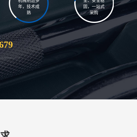
机械制造多
全、安全稳
年，技术成
固，一站式
熟
采购
679
求