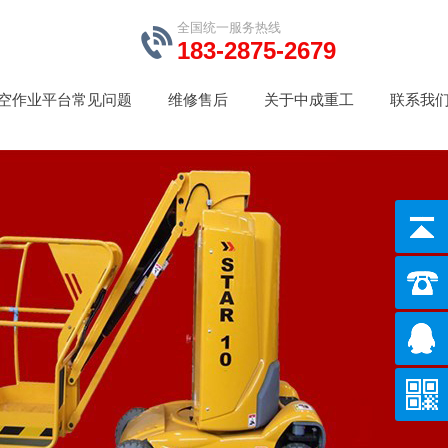
全国统一服务热线
183-2875-2679
空作业平台常见问题
维修售后
关于中成重工
联系我