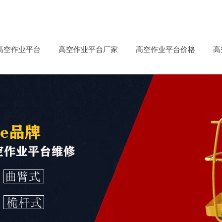
高空作业平台
高空作业平台厂家
高空作业平台价格
高