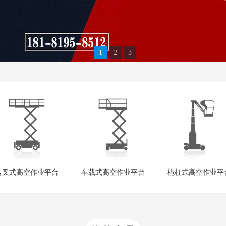
1
2
3
剪叉式高空作业平台
车载式高空作业平台
桅柱式高空作业平