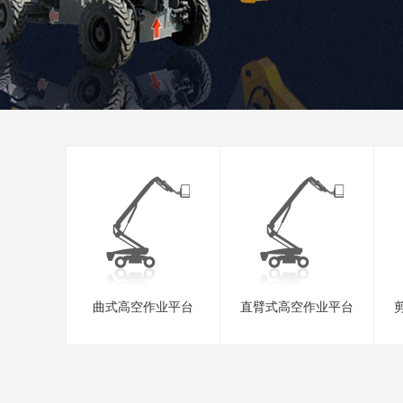
曲式高空作业平台
直臂式高空作业平台