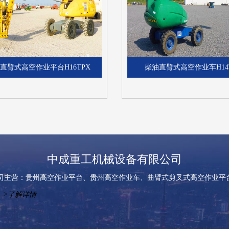
直臂式高空作业平台H16TPX
柴油直臂式高空作业车H14
中成重工机械设备有限公司
，公司主营：贵州高空作业平台、贵州高空作业车、曲臂式剪叉式高空作业
。
>了解详情