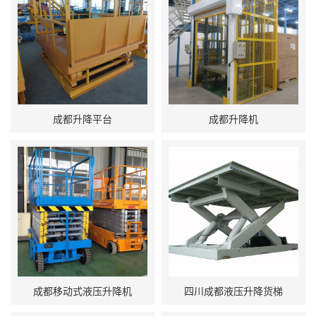
成都升降平台
成都升降机
成都移动式液压升降机
四川成都​液压升降货梯