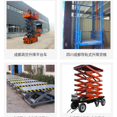
成都高空升降平台车
四川成都导轨式升降货梯