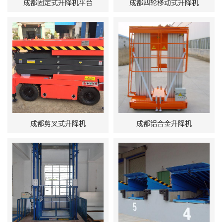
成都固定式升降机平台
成都四轮移动式升降机
成都剪叉式升降机
成都铝合金升降机