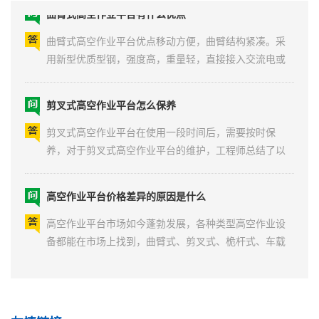
曲臂式高空作业平台优点移动方便，曲臂结构紧凑。采
用新型优质型钢，强度高，重量轻，直接接入交流电或
采用车自身动力启动，架设速度快，具有伸缩臂，工作
台既可升高又可延伸，还可...
剪叉式高空作业平台怎么保养
剪叉式高空作业平台在使用一段时间后，需要按时保
养，对于剪叉式高空作业平台的维护，工程师总结了以
下几点...
高空作业平台价格差异的原因是什么
高空作业平台市场如今蓬勃发展，各种类型高空作业设
备都能在市场上找到，曲臂式、剪叉式、桅杆式、车载
式等，光看底盘的特性，就能分出好几种来，价格差异
相差甚多，那价格差...
厂家制造高空作业平台的核心技术有哪些
厂家制造高空作业平台的核心技术有哪些？...