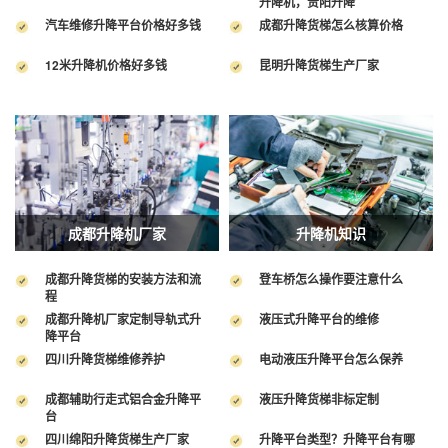
升降机，贵阳升降
汽车维修升降平台价格好多钱
成都升降货梯怎么核算价格
12米升降机价格好多钱
昆明升降货梯生产厂家
成都升降机厂家
升降机知识
成都升降货梯的安装方法和流
登车桥怎么操作要注意什么
程
成都升降机厂家定制导轨式升
液压式升降平台的维修
降平台
四川升降货梯维修养护
电动液压升降平台怎么保养
成都辅助行走式铝合金升降平
液压升降货梯非标定制
台
四川绵阳升降货梯生产厂家
升降平台类型？升降平台有哪