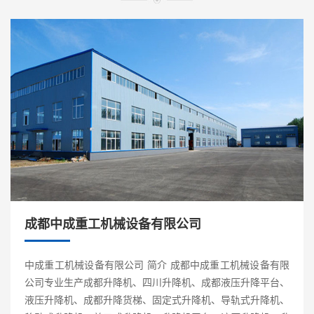
成都中成重工机械设备有限公司
中成重工机械设备有限公司 简介 成都中成重工机械设备有限
公司专业生产成都升降机、四川升降机、成都液压升降平台、
液压升降机、成都升降货梯、固定式升降机、导轨式升降机、