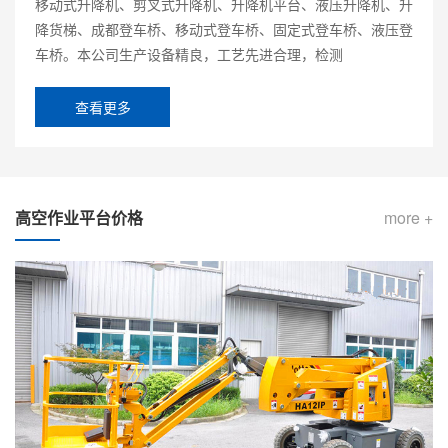
移动式升降机、剪叉式升降机、升降机平台、液压升降机、升
降货梯、成都登车桥、移动式登车桥、固定式登车桥、液压登
车桥。本公司生产设备精良，工艺先进合理，检测
查看更多
高空作业平台价格
more +