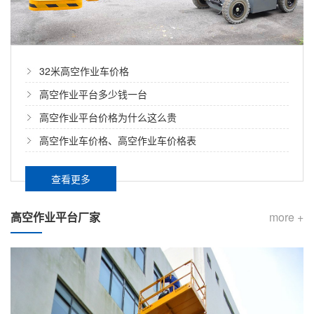
32米高空作业车价格
高空作业平台多少钱一台
高空作业平台价格为什么这么贵
高空作业车价格、高空作业车价格表
查看更多
高空作业平台厂家
more +
直臂式高空作业平台车厂家价格
直臂式高空作业平台多少钱，直臂式高空作业车价格多
少？成都中成重工是专业的直臂式高空作业平台生产厂
家，提供直臂式高空作业平台价格和报价、多少钱等信
息，下面带大家详细...