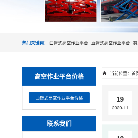
热门关键词：
曲臂式高空作业平台
直臂式高空作业平台
剪
当前位置：
首
高空作业平台价格
曲臂式高空作业平台价格
19
2020-11
联系我们