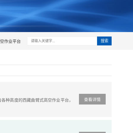
空作业平台
搜索
查看详情
售各种高度的西藏曲臂式高空作业平台，