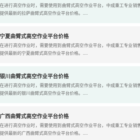
在进行高空作业时，需要使用到曲臂式高空作业平台，中成重工专业销
提供最新的拉萨曲臂式高空作业平台价格。....
宁夏曲臂式高空作业平台价格
在进行高空作业时，需要使用到曲臂式高空作业平台，中成重工专业销
提供最新的宁夏曲臂式高空作业平台价格。....
银川曲臂式高空作业平台价格
在进行高空作业时，需要使用到曲臂式高空作业平台，中成重工专业销
提供最新的银川曲臂式高空作业平台价格。....
广西曲臂式高空作业平台价格
在进行高空作业时，需要使用到曲臂式高空作业平台，中成重工专业销
提供最新的广西曲臂式高空作业平台价格。....