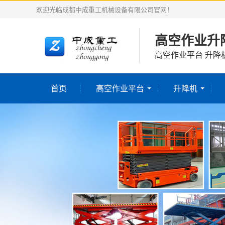
欢迎光临成都中成重工机械设备有限公司官网！
高空作业升
高空作业平台 升降
首页
高空作业平台
升降机