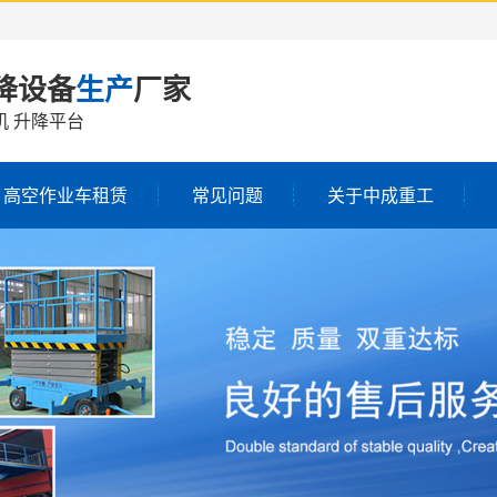
降设备
生产
厂家
机 升降平台
高空作业车租赁
常见问题
关于中成重工