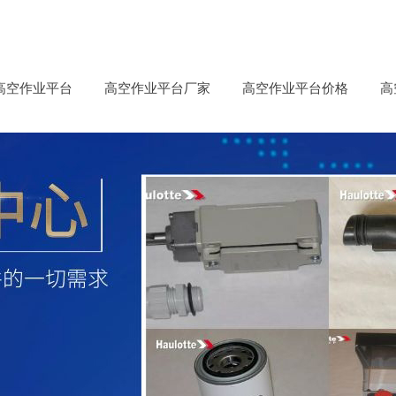
高空作业平台
高空作业平台厂家
高空作业平台价格
高