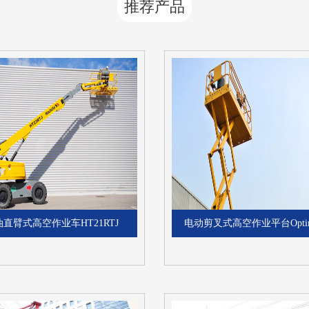
推荐产品
直臂式高空作业车HT21RTJ
电动剪叉式高空作业平台Optim