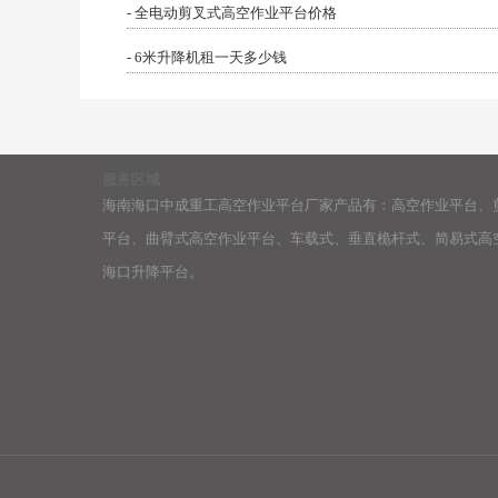
- 全电动剪叉式高空作业平台价格
- 6米升降机租一天多少钱
服务区域
海南海口中成重工高空作业平台厂家产品有：高空作业平台、
平台、曲臂式高空作业平台、车载式、垂直桅杆式、简易式高
海口升降平台。