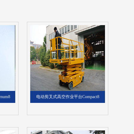
um8
电动剪叉式高空作业平台Compact8