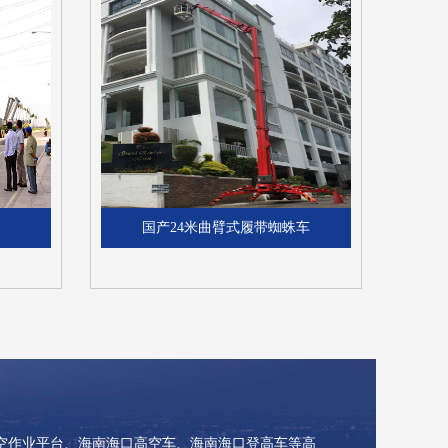
国产24米曲臂式履带蜘蛛车
高空作业平台、海南海口高空车、海南海口登高车等高