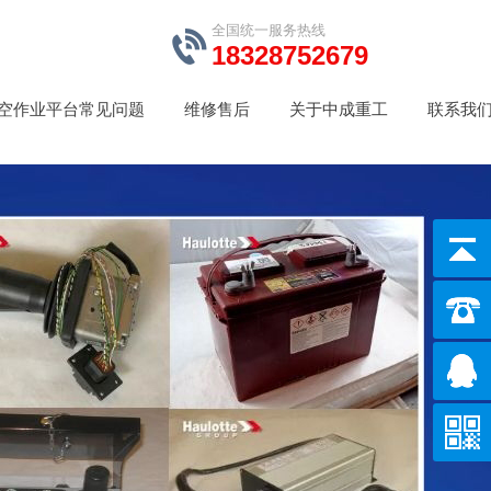
全国统一服务热线
18328752679
空作业平台常见问题
维修售后
关于中成重工
联系我