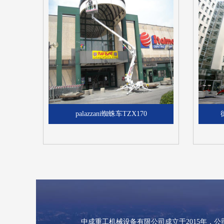
palazzani蜘蛛车TZX170
中成重工机械设备有限公司成立于2015年