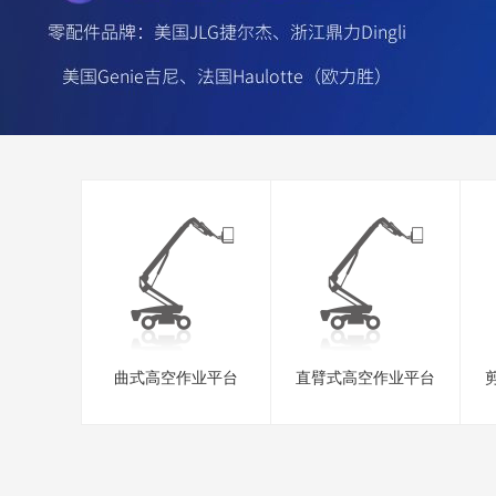
曲式高空作业平台
直臂式高空作业平台