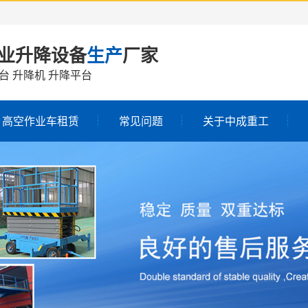
业升降设备
生产
厂家
台 升降机 升降平台
高空作业车租赁
常见问题
关于中成重工