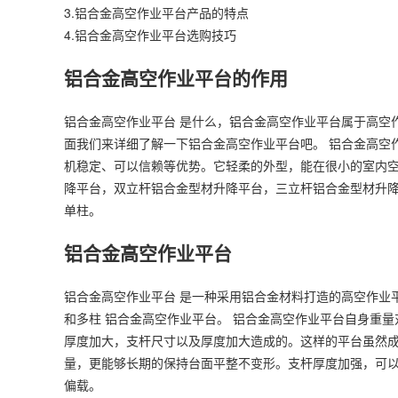
3.
铝合金高空作业平台产品的特点
4.
铝合金高空作业平台选购技巧
铝合金高空作业平台的作用
铝合金高空作业平台 是什么，铝合金高空作业平台属于高空
面我们来详细了解一下铝合金高空作业平台吧。 铝合金高空
机稳定、可以信赖等优势。它轻柔的外型，能在很小的室内
降平台，双立杆铝合金型材升降平台，三立杆铝合金型材升降
单柱。
铝合金高空作业平台
铝合金高空作业平台 是一种采用铝合金材料打造的高空作业
和多柱 铝合金高空作业平台。 铝合金高空作业平台自身重
厚度加大，支杆尺寸以及厚度加大造成的。这样的平台虽然
量，更能够长期的保持台面平整不变形。支杆厚度加强，可
偏载。