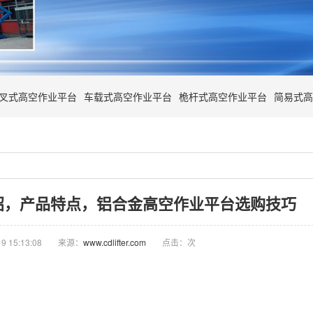
叉式高空作业平台
车载式高空作业平台
桅杆式高空作业平台
简易式高
绍，产品特点，铝合金高空作业平台选购技巧
 15:13:08
来源：
www.cdlifter.com
点击：
次