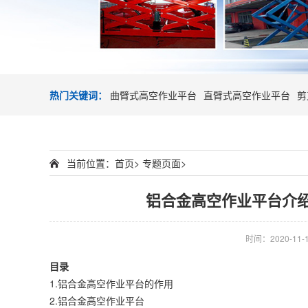
热门关键词：
曲臂式高空作业平台
直臂式高空作业平台
剪
当前位置：
首页
>
专题页面
>
铝合金高空作业平台介
时间：2020-11-19
目录
1.
铝合金高空作业平台的作用
2.
铝合金高空作业平台