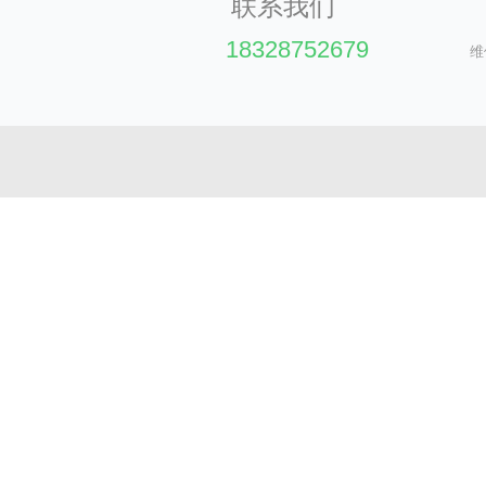
联系我们
便捷、好用;底坑深层一般为15厘米-三十厘米，高层高宽比不
线贯通，工业厂房內外可互相戳开，便捷、节约室内空间;非常合
18328752679
维
理厂选用進口污水处理厂，假如速率规定过高，选用進口订制污
液压密封件选用進口零部件，处理顾客汽压不稳定，零部件渗油
器、荷兰德力西、美国ge)
液压电梯在具有传统式曳引式电梯的保险装置的另外,还设立
工作压力过高，紧急手动阀：开关电源产生常见故障时,可使电
泵：当系统软件产生常见故障时,可操纵手动泵搞出髙压油使电
液压传动系统管道裂开电梯轿厢颤振降低,可全自动断开燃油管
水温超出规范预设值时,水温保护设备产生数据信号,中止电梯使
返修率低：因为选用了优秀的液压传动系统,且有优良的操纵
电量少：液压电梯下滑时,靠重量造成的工作压力驱动器,大幅环
只必须挖十几厘米的底坑，确保货品出入的便捷，便捷机器
油压缸、特殊超重型传动链条、镀锌钢丝绳、多从维护，确
能够不用底坑，立即选用陡坡解决，巨大便捷机器设备的安
推荐阅读: